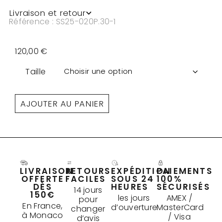
Livraison et retour
Référence : SS25-020P.30-1
120,00
€
Taille
AJOUTER AU PANIER
LIVRAISON
RETOURS
EXPÉDITION
PAIEMENTS
OFFERTE
FACILES
SOUS 24
100%
DÈS
HEURES
SÉCURISÉS
14 jours
150€
les jours
AMEX /
pour
En France,
d’ouverture
MasterCard
changer
à Monaco
/ Visa
d’avis