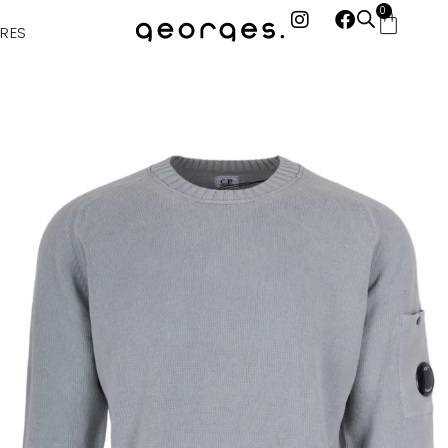
0
RES