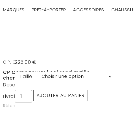
MARQUES
PRÊT-À-PORTER
ACCESSOIRES
CHAUSSU
225,00
€
C.P. COMPANY
CP Company Pull col rond maille
Taille
chenille Bleu argent
Description
AJOUTER AU PANIER
Livraison et retour
Référence : 20CMKN117A 005687G 809